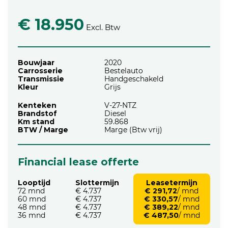
€ 18.950
Excl. Btw
Bouwjaar
2020
Carrosserie
Bestelauto
Transmissie
Handgeschakeld
Kleur
Grijs
Kenteken
V-27-NTZ
Brandstof
Diesel
Km stand
59.868
BTW / Marge
Marge (Btw vrij)
Financial lease offerte
Looptijd
Slottermijn
Leasetermijn
72 mnd
€ 4.737
€ 291,72
/ mnd
60 mnd
€ 4.737
€ 330,57
/ mnd
48 mnd
€ 4.737
€ 389,22
/ mnd
36 mnd
€ 4.737
€ 487,50
/ mnd