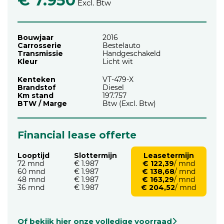
€ 7.950
Excl. Btw
Bouwjaar
2016
Carrosserie
Bestelauto
Transmissie
Handgeschakeld
Kleur
Licht wit
Kenteken
VT-479-X
Brandstof
Diesel
Km stand
197.757
BTW / Marge
Btw (Excl. Btw)
Financial lease offerte
Looptijd
Slottermijn
Leasetermijn
72 mnd
€ 1.987
€ 122,39
/ mnd
60 mnd
€ 1.987
€ 138,68
/ mnd
48 mnd
€ 1.987
€ 163,29
/ mnd
36 mnd
€ 1.987
€ 204,52
/ mnd
Of bekijk hier onze volledige voorraad