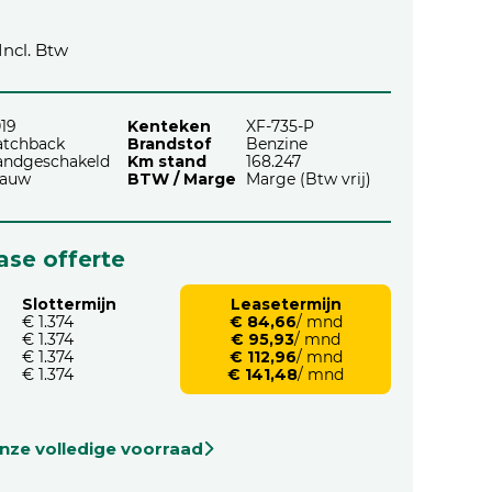
Incl. Btw
19
Kenteken
XF-735-P
atchback
Brandstof
Benzine
andgeschakeld
Km stand
168.247
lauw
BTW / Marge
Marge (Btw vrij)
ease offerte
Slottermijn
Leasetermijn
€ 1.374
€ 84,66
/ mnd
€ 1.374
€ 95,93
/ mnd
€ 1.374
€ 112,96
/ mnd
€ 1.374
€ 141,48
/ mnd
onze volledige voorraad