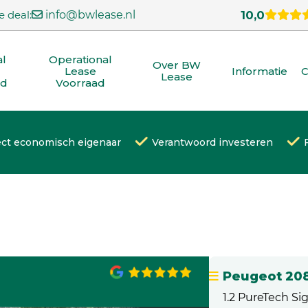
e deal:
info@bwlease.nl
10,0
al
Operational
Over BW
Lease
Informatie
C
Lease
ad
Voorraad
ect economisch eigenaar
Verantwoord investeren
Peugeot 20
1.2 PureTech S