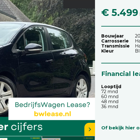
€ 5.499
Bouwjaar
20
Carrosserie
H
Transmissie
H
Kleur
B
Financial l
Looptijd
72 mnd
60 mnd
48 mnd
36 mnd
Of bekijk hier 