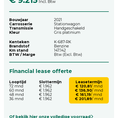
€ 9.215
Incl. Btw
Bouwjaar
2021
Carrosserie
Stationwagon
Transmissie
Handgeschakeld
Kleur
Gris platinium
Kenteken
K-687-RK
Brandstof
Benzine
Km stand
147.142
BTW / Marge
Btw (Excl. Btw)
Financial lease offerte
Looptijd
Slottermijn
Leasetermijn
72 mnd
€ 1.962
€ 120,81
/ mnd
60 mnd
€ 1.962
€ 136,90
/ mnd
48 mnd
€ 1.962
€ 161,19
/ mnd
36 mnd
€ 1.962
€ 201,89
/ mnd
Of bekijk hier onze volledige voorraad