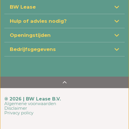
BW Lease
Hulp of advies nodig?
Openingstijden
Bedrijfsgegevens
® 2026 | BW Lease B.V.
Algemene voorwaarden
Disclaimer
Privacy policy