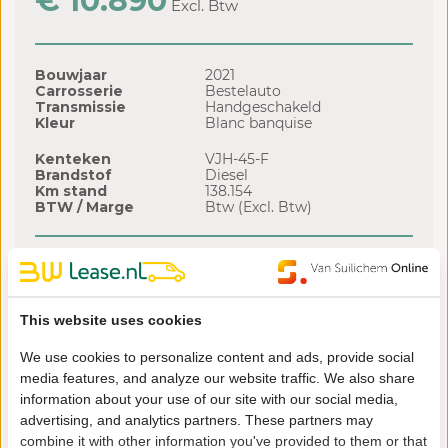
€ 10.890
Excl. Btw
Bouwjaar
2021
Carrosserie
Bestelauto
Transmissie
Handgeschakeld
Kleur
Blanc banquise
Kenteken
VJH-45-F
Brandstof
Diesel
Km stand
138.154
BTW / Marge
Btw (Excl. Btw)
Financial lease offerte
Looptijd
Slottermijn
Leasetermijn
This website uses cookies
72 mnd
€ 2.722
€ 167,65
/ mnd
60 mnd
€ 2.722
€ 189,97
/ mnd
We use cookies to personalize content and ads, provide social
48 mnd
€ 2.722
€ 223,68
/ mnd
36 mnd
€ 2.722
€ 280,16
/ mnd
media features, and analyze our website traffic. We also share
information about your use of our site with our social media,
advertising, and analytics partners. These partners may
Of bekijk hier onze volledige voorraad
combine it with other information you've provided to them or that