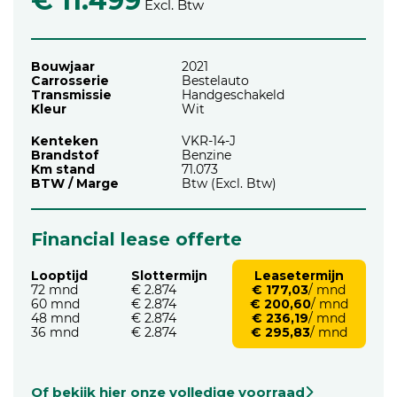
€ 11.499
Excl. Btw
Bouwjaar
2021
Carrosserie
Bestelauto
Transmissie
Handgeschakeld
Kleur
Wit
Kenteken
VKR-14-J
Brandstof
Benzine
Km stand
71.073
BTW / Marge
Btw (Excl. Btw)
Financial lease offerte
Looptijd
Slottermijn
Leasetermijn
72 mnd
€ 2.874
€ 177,03
/ mnd
60 mnd
€ 2.874
€ 200,60
/ mnd
48 mnd
€ 2.874
€ 236,19
/ mnd
36 mnd
€ 2.874
€ 295,83
/ mnd
Of bekijk hier onze volledige voorraad