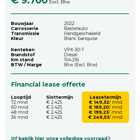
€ 9.700
Excl. Btw
Bouwjaar
2022
Carrosserie
Bestelauto
Transmissie
Handgeschakeld
Kleur
Blanc banquise
Kenteken
VPX-30-T
Brandstof
Diesel
Km stand
104.216
BTW / Marge
Btw (Excl. Btw)
Financial lease offerte
Looptijd
Slottermijn
Leasetermijn
72 mnd
€ 2.425
€ 149,32
/ mnd
60 mnd
€ 2.425
€ 169,20
/ mnd
48 mnd
€ 2.425
€ 199,23
/ mnd
36 mnd
€ 2.425
€ 249,53
/ mnd
Of bekijk hier onze volledige voorraad