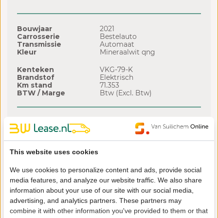
Bouwjaar
2021
Carrosserie
Bestelauto
Transmissie
Automaat
Kleur
Mineraalwit qng
Kenteken
VKG-79-K
Brandstof
Elektrisch
Km stand
71.353
BTW / Marge
Btw (Excl. Btw)
Financial lease offerte
Looptijd
Slottermijn
Leasetermijn
72 mnd
€ 2.622
€ 161,49
/ mnd
This website uses cookies
60 mnd
€ 2.622
€ 182,99
/ mnd
48 mnd
€ 2.622
€ 215,46
/ mnd
We use cookies to personalize content and ads, provide social
36 mnd
€ 2.622
€ 269,87
/ mnd
media features, and analyze our website traffic. We also share
information about your use of our site with our social media,
advertising, and analytics partners. These partners may
Of bekijk hier onze volledige voorraad
combine it with other information you've provided to them or that