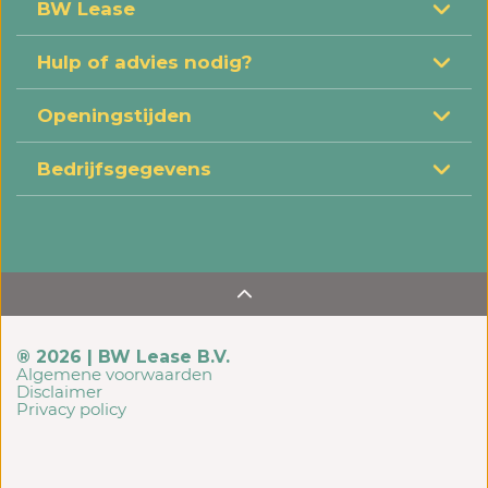
BW Lease
Hulp of advies nodig?
Openingstijden
Bedrijfsgegevens
® 2026 | BW Lease B.V.
Algemene voorwaarden
Disclaimer
Privacy policy