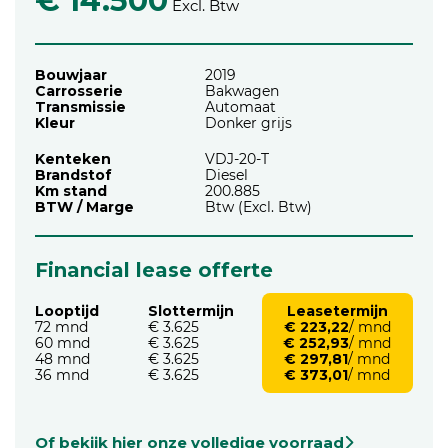
€ 14.500
Excl. Btw
Bouwjaar
2019
Carrosserie
Bakwagen
Transmissie
Automaat
Kleur
Donker grijs
Kenteken
VDJ-20-T
Brandstof
Diesel
Km stand
200.885
BTW / Marge
Btw (Excl. Btw)
Financial lease offerte
Looptijd
Slottermijn
Leasetermijn
72 mnd
€ 3.625
€ 223,22
/ mnd
60 mnd
€ 3.625
€ 252,93
/ mnd
48 mnd
€ 3.625
€ 297,81
/ mnd
36 mnd
€ 3.625
€ 373,01
/ mnd
Of bekijk hier onze volledige voorraad