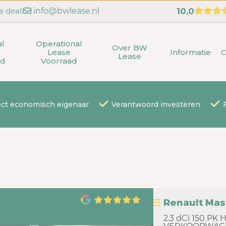
e deal:
info@bwlease.nl
10,0
al
Operational
Over BW
Lease
Informatie
C
Lease
ad
Voorraad
ect economisch eigenaar
Verantwoord investeren
Renault Mas
2.3 dCi 150 