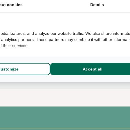
out cookies
Details
+12
edia features, and analyze our website traffic. We also share informati
d analytics partners. These partners may combine it with other informat
 their services.
Omschrijving
Aflever optie
Customize
Accept all