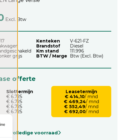
 Lange Versie
0
Excl. Btw
17
Kenteken
V-621-FZ
akwagen
Brandstof
Diesel
andgeschakeld
Km stand
111.996
nker grijs
BTW / Marge
Btw (Excl. Btw)
ease offerte
Slottermijn
Leasetermijn
€ 6.725
€ 414,10
/ mnd
€ 6.725
€ 469,24
/ mnd
€ 6.725
€ 552,49
/ mnd
€ 6.725
€ 692,00
/ mnd
onze volledige voorraad