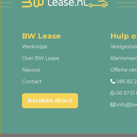
BW Lease
Hulp o
Werkwijze
Veelgestel
Over BW Lease
Klantenser
Nieuws
Offerte ver
Contact
085 82 2
06 57 51 
Bereken direct
info@bw