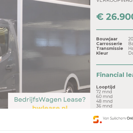
VERKOOPWAGEN
€ 26.90
Bouwjaar
20
Carrosserie
B
Transmissie
H
Kleur
Do
Financial l
Looptijd
72 mnd
60 mnd
48 mnd
36 mnd
Of bekijk hier 