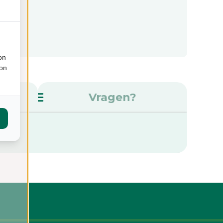
on
ion
s
Vragen?