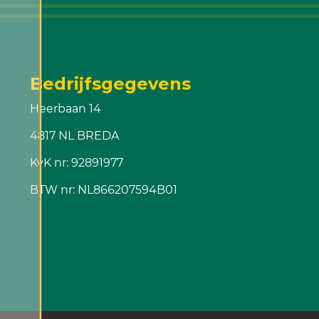
Bedrijfsgegevens
Heerbaan 14
4817 NL BREDA
KvK nr: 92891977
BTW nr: NL866207594B01