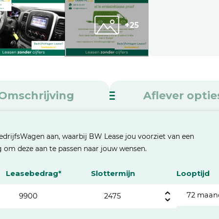
+25
Omschrijving
Aflever optie
edrijfsWagen aan, waarbij BW Lease jou voorziet van een
eg om deze aan te passen naar jouw wensen.
Leasebedrag*
Slottermijn
Looptijd