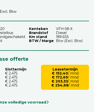
Excl. Btw
020
Kenteken
VFH-58-X
stelbus
Brandstof
Diesel
andgeschakeld
Km stand
189.655
it
BTW / Marge
Btw (Excl. Btw)
ease offerte
Slottermijn
Leasetermijn
€ 2.475
€ 152,40
/ mnd
€ 2.475
€ 172,69
/ mnd
€ 2.475
€ 203,33
/ mnd
€ 2.475
€ 254,68
/ mnd
onze volledige voorraad