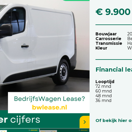
€ 9.900
Bouwjaar
2
Carrosserie
Be
Transmissie
H
Kleur
W
Financial l
Looptijd
72 mnd
60 mnd
48 mnd
36 mnd
Of bekijk hier 