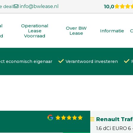
e deal:
info@bwlease.nl
10,0
al
Operational
Over BW
Lease
Informatie
C
Lease
ad
Voorraad
ect economisch eigenaar
Verantwoord investeren
Renault Traf
1.6 dCi EURO 6 -