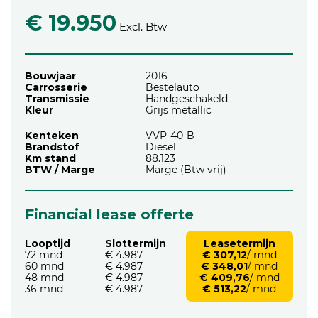
€ 19.950
Excl. Btw
Bouwjaar
2016
Carrosserie
Bestelauto
Transmissie
Handgeschakeld
Kleur
Grijs metallic
Kenteken
VVP-40-B
Brandstof
Diesel
Km stand
88.123
BTW / Marge
Marge (Btw vrij)
Financial lease offerte
Looptijd
Slottermijn
Leasetermijn
72 mnd
€ 4.987
€ 307,12
/ mnd
60 mnd
€ 4.987
€ 348,01
/ mnd
48 mnd
€ 4.987
€ 409,76
/ mnd
36 mnd
€ 4.987
€ 513,22
/ mnd