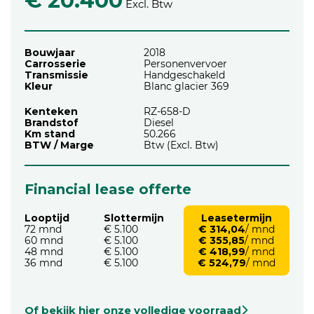
€ 20.400
Excl. Btw
Bouwjaar
2018
Carrosserie
Personenvervoer
Transmissie
Handgeschakeld
Kleur
Blanc glacier 369
Kenteken
RZ-658-D
Brandstof
Diesel
Km stand
50.266
BTW / Marge
Btw (Excl. Btw)
Financial lease offerte
Looptijd
Slottermijn
Leasetermijn
72 mnd
€ 5.100
€ 314,04
/ mnd
60 mnd
€ 5.100
€ 355,85
/ mnd
48 mnd
€ 5.100
€ 418,99
/ mnd
36 mnd
€ 5.100
€ 524,79
/ mnd
Of bekijk hier onze volledige voorraad