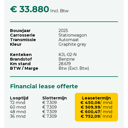
€ 33.880
Incl. Btw
Bouwjaar
2025
Carrosserie
Stationwagon
Transmissie
Automaat
Kleur
Graphite grey
Kenteken
KJL-02-N
Brandstof
Benzine
Km stand
28.619
BTW / Marge
Btw (Excl. Btw)
Financial lease offerte
Looptijd
Slottermijn
Leasetermijn
72 mnd
€ 7.309
€ 450,06
/ mnd
60 mnd
€ 7.309
€ 509,99
/ mnd
48 mnd
€ 7.309
€ 600,47
/ mnd
36 mnd
€ 7.309
€ 752,09
/ mnd