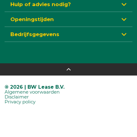
Hulp of advies nodig?
Openingstijden
Bedrijfsgegevens
® 2026 | BW Lease B.V.
Algemene voorwaarden
Disclaimer
Privacy policy