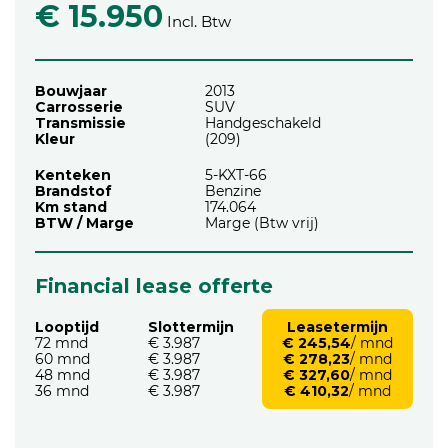
€ 15.950
Incl. Btw
Bouwjaar
2013
Carrosserie
SUV
Transmissie
Handgeschakeld
Kleur
(209)
Kenteken
5-KXT-66
Brandstof
Benzine
Km stand
174.064
BTW / Marge
Marge (Btw vrij)
Financial lease offerte
Looptijd
Slottermijn
Leasetermijn
72 mnd
€ 3.987
€ 245,54
/ mnd
60 mnd
€ 3.987
€ 278,23
/ mnd
48 mnd
€ 3.987
€ 327,60
/ mnd
36 mnd
€ 3.987
€ 410,32
/ mnd