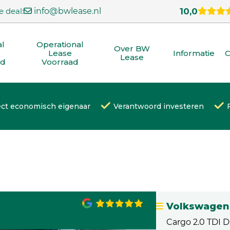
e deal:
info@bwlease.nl
10,0
al
Operational
Over BW
Lease
Informatie
C
Lease
ad
Voorraad
ect economisch eigenaar
Verantwoord investeren
Volkswagen
Cargo 2.0 TDI D