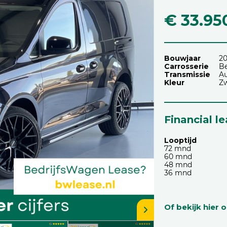
€ 33.95
Bouwjaar
2
Carrosserie
Be
Transmissie
A
Kleur
Zw
Financial l
Looptijd
72 mnd
60 mnd
48 mnd
36 mnd
Of bekijk hier 