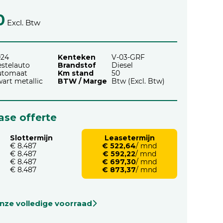
0
Excl. Btw
024
Kenteken
V-03-GRF
stelauto
Brandstof
Diesel
utomaat
Km stand
50
art metallic
BTW / Marge
Btw (Excl. Btw)
ease offerte
Slottermijn
Leasetermijn
€ 8.487
€ 522,64
/ mnd
€ 8.487
€ 592,22
/ mnd
€ 8.487
€ 697,30
/ mnd
€ 8.487
€ 873,37
/ mnd
onze volledige voorraad