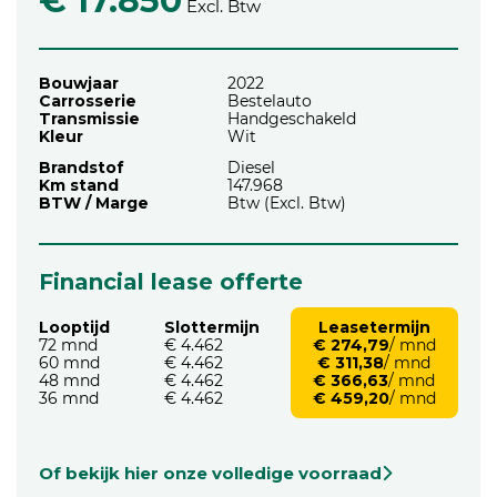
€ 17.850
Excl. Btw
Bouwjaar
2022
Carrosserie
Bestelauto
Transmissie
Handgeschakeld
Kleur
Wit
Brandstof
Diesel
Km stand
147.968
BTW / Marge
Btw (Excl. Btw)
Financial lease offerte
Looptijd
Slottermijn
Leasetermijn
72 mnd
€ 4.462
€ 274,79
/ mnd
60 mnd
€ 4.462
€ 311,38
/ mnd
48 mnd
€ 4.462
€ 366,63
/ mnd
36 mnd
€ 4.462
€ 459,20
/ mnd
Of bekijk hier onze volledige voorraad