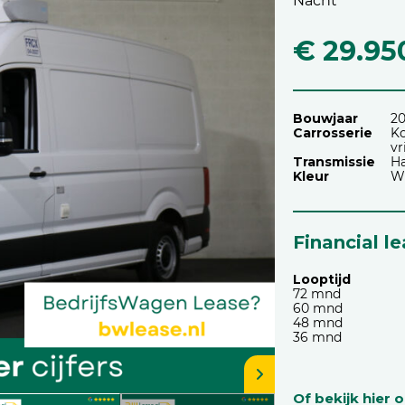
Nacht
€ 29.95
Bouwjaar
20
Carrosserie
Ko
vr
Transmissie
H
Kleur
W
Financial l
Looptijd
72 mnd
60 mnd
48 mnd
36 mnd
Of bekijk hier 