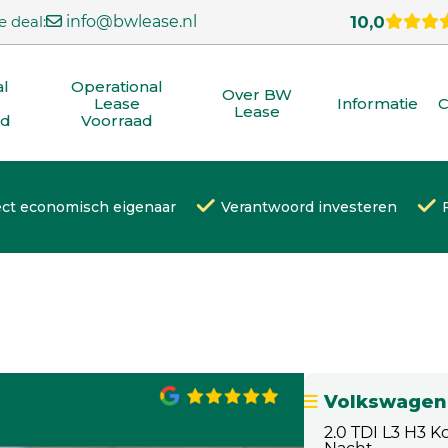
e deal:
info@bwlease.nl
10,0
al
Operational
Over BW
Lease
Informatie
C
Lease
ad
Voorraad
ect economisch eigenaar
Verantwoord investeren
Volkswagen 
2.0 TDI L3 H3 