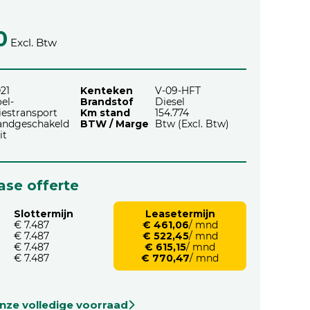
0
Excl. Btw
21
Kenteken
V-09-HFT
el-
Brandstof
Diesel
iestransport
Km stand
154.774
andgeschakeld
BTW / Marge
Btw (Excl. Btw)
it
ease offerte
Slottermijn
Leasetermijn
€ 7.487
€ 461,06
/ mnd
€ 7.487
€ 522,45
/ mnd
€ 7.487
€ 615,15
/ mnd
€ 7.487
€ 770,47
/ mnd
onze volledige voorraad