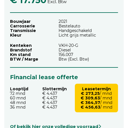
€ 17.750
Excl. Btw
Bouwjaar
2021
Carrosserie
Bestelauto
Transmissie
Handgeschakeld
Kleur
Licht grijs metallic
Kenteken
VKH-20-G
Brandstof
Diesel
Km stand
156.007
BTW / Marge
Btw (Excl. Btw)
Financial lease offerte
Looptijd
Slottermijn
Leasetermijn
72 mnd
€ 4.437
€ 273,25
/ mnd
60 mnd
€ 4.437
€ 309,63
/ mnd
48 mnd
€ 4.437
€ 364,57
/ mnd
36 mnd
€ 4.437
€ 456,63
/ mnd
Of bekijk hier onze volledige voorraad