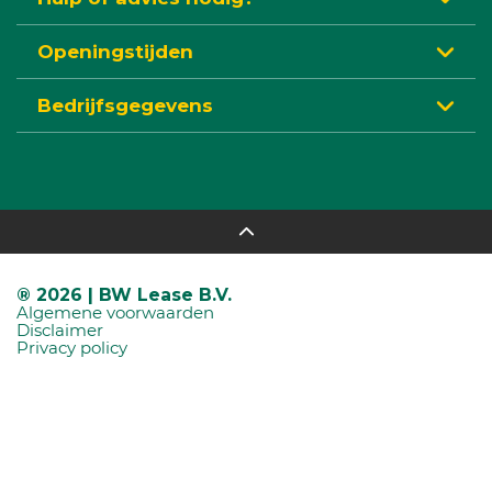
Openingstijden
Bedrijfsgegevens
® 2026 | BW Lease B.V.
Algemene voorwaarden
Disclaimer
Privacy policy