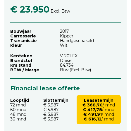
€ 23.950
Excl. Btw
Bouwjaar
2017
Carrosserie
Kipper
Transmissie
Handgeschakeld
Kleur
Wit
Kenteken
V-201-FX
Brandstof
Diesel
Km stand
84.734
BTW / Marge
Btw (Excl. Btw)
Financial lease offerte
Looptijd
Slottermijn
Leasetermijn
72 mnd
€ 5.987
€ 368,70
/ mnd
60 mnd
€ 5.987
€ 417,78
/ mnd
48 mnd
€ 5.987
€ 491,91
/ mnd
36 mnd
€ 5.987
€ 616,12
/ mnd