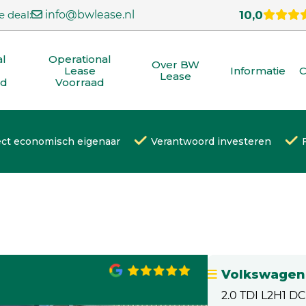
e deal:
info@bwlease.nl
10,0
al
Operational
Over BW
Lease
Informatie
C
Lease
ad
Voorraad
ect economisch eigenaar
Verantwoord investeren
Volkswagen 
2.0 TDI L2H1 