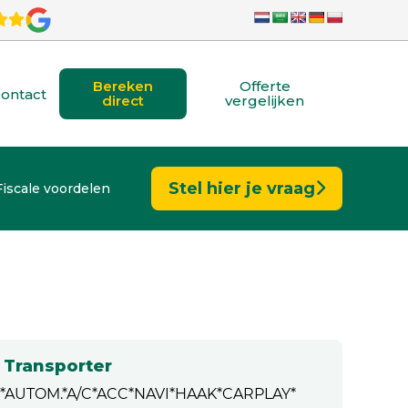
Bereken
Offerte
ontact
direct
vergelijken
Stel hier je vraag
Fiscale voordelen
Transporter
DC*AUTOM.*A/C*ACC*NAVI*HAAK*CARPLAY*