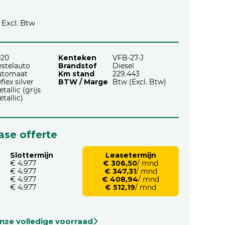
Excl. Btw
020
Kenteken
VFB-27-J
stelauto
Brandstof
Diesel
utomaat
Km stand
229.443
flex silver
BTW / Marge
Btw (Excl. Btw)
tallic (grijs
tallic)
ease offerte
Slottermijn
Leasetermijn
€ 4.977
€ 306,50
/ mnd
€ 4.977
€ 347,31
/ mnd
€ 4.977
€ 408,94
/ mnd
€ 4.977
€ 512,19
/ mnd
onze volledige voorraad