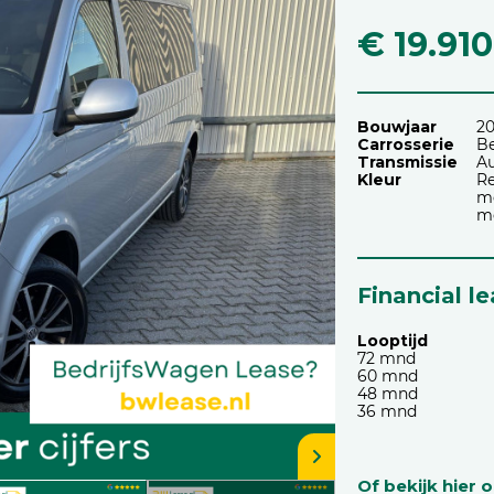
€ 19.910
Bouwjaar
2
Carrosserie
Be
Transmissie
A
Kleur
Re
me
me
Financial l
Looptijd
72 mnd
60 mnd
48 mnd
36 mnd
Of bekijk hier 