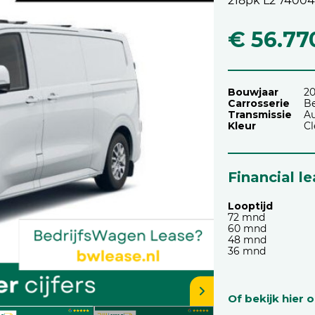
218pk L2 7400
€ 56.77
Bouwjaar
2
Carrosserie
Be
Transmissie
A
Kleur
Cl
Financial l
Looptijd
72 mnd
60 mnd
48 mnd
36 mnd
Of bekijk hier 