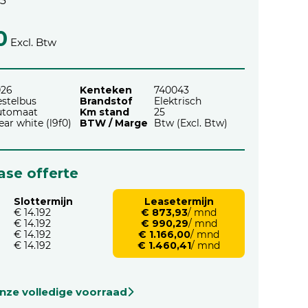
43
0
Excl. Btw
026
Kenteken
740043
stelbus
Brandstof
Elektrisch
utomaat
Km stand
25
ear white (l9f0)
BTW / Marge
Btw (Excl. Btw)
ease offerte
Slottermijn
Leasetermijn
€ 14.192
€ 873,93
/ mnd
€ 14.192
€ 990,29
/ mnd
€ 14.192
€ 1.166,00
/ mnd
€ 14.192
€ 1.460,41
/ mnd
onze volledige voorraad