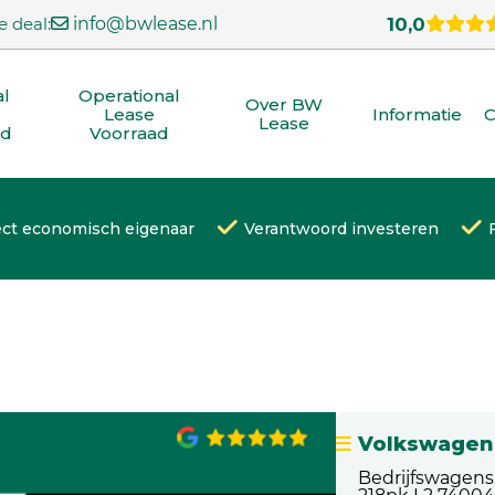
e deal:
info@bwlease.nl
10,0
al
Operational
Over BW
Lease
Informatie
C
Lease
ad
Voorraad
ect economisch eigenaar
Verantwoord investeren
Volkswagen 
Bedrijfswagens