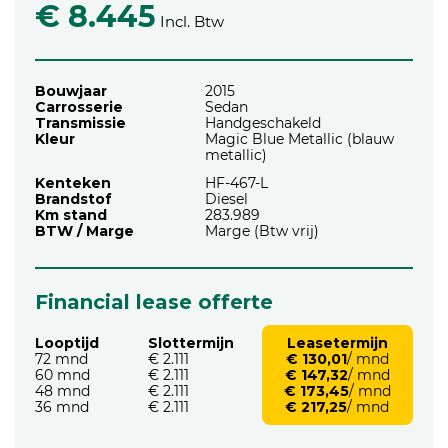
€ 8.445
Incl. Btw
Bouwjaar
2015
Carrosserie
Sedan
Transmissie
Handgeschakeld
Kleur
Magic Blue Metallic (blauw
metallic)
Kenteken
HF-467-L
Brandstof
Diesel
Km stand
283.989
BTW / Marge
Marge (Btw vrij)
Financial lease offerte
Looptijd
Slottermijn
Leasetermijn
72 mnd
€ 2.111
€ 130,01
/ mnd
60 mnd
€ 2.111
€ 147,32
/ mnd
48 mnd
€ 2.111
€ 173,45
/ mnd
36 mnd
€ 2.111
€ 217,25
/ mnd