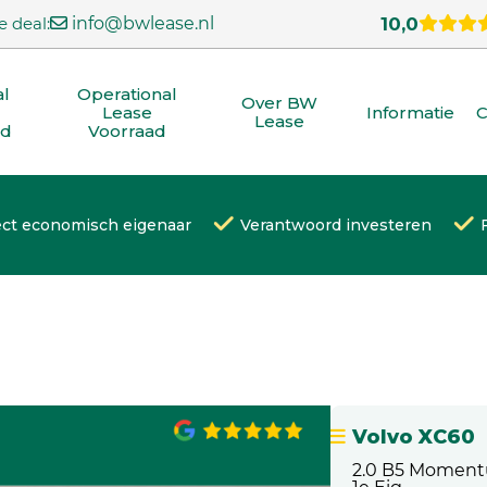
e deal:
info@bwlease.nl
10,0
al
Operational
Over BW
Lease
Informatie
C
Lease
ad
Voorraad
ect economisch eigenaar
Verantwoord investeren
Volvo XC60
2.0 B5 Moment