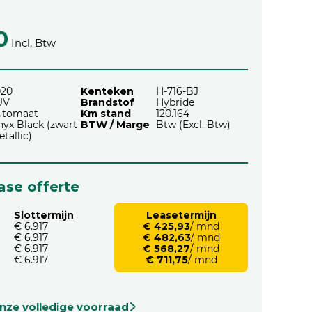
0
Incl. Btw
020
Kenteken
H-716-BJ
UV
Brandstof
Hybride
utomaat
Km stand
120.164
yx Black (zwart
BTW / Marge
Btw (Excl. Btw)
tallic)
ease offerte
Slottermijn
Leasetermijn
€ 6.917
€ 425,93
/ mnd
€ 6.917
€ 482,63
/ mnd
€ 6.917
€ 568,27
/ mnd
€ 6.917
€ 711,75
/ mnd
onze volledige voorraad