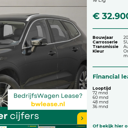
1e Eig
€ 32.90
Bouwjaar
2
Carrosserie
S
Transmissie
A
Kleur
On
me
Financial l
Looptijd
72 mnd
60 mnd
48 mnd
36 mnd
Of bekijk hier 